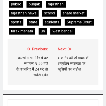
public
punjab
rajasthan
rajasthan news
school
share market
sports
state
students
Supreme Court
tarak mehata
un
west bengal
Previous:
Next:
Post
navigation
करणी माता मंदिर में घट
बीकानेर की डॉ महक की
स्थापना 9.55 बजे
अप्रतिम सफलता पर
से:नवरात्रि में 24 घंटे हो
खुशियों का माहौल
सकेंगे दर्शन