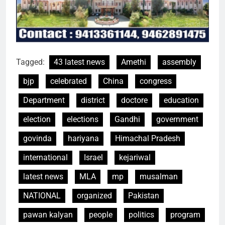
Tagged:
43 latest news
Amethi
assembly
bjp
celebrated
China
congress
Department
district
doctore
education
election
elections
Gandhi
government
govinda
hariyana
Himachal Pradesh
international
Israel
kejariwal
latest news
MLA
mp
musalman
NATIONAL
organized
Pakistan
pawan kalyan
people
politics
program