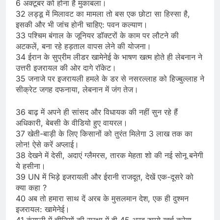
6 अक्टूबर को होना है मुकाबला।
32 लड्डू में मिलावट का मामला तो बस एक छोटा सा हिस्सा है,
इसकी और भी जांच होनी चाहिए: पवन कल्याण।
33 पश्चिम बंगाल के जूनियर डॉक्टरों के काम पर लौटने की
अटकलें, बना रहे हड़ताल वापस लेने की योजना।
34 ईरान के सुप्रीम लीडर खामेनेई के भाषण खत्म होते ही लेबनान ने
उत्तरी इजरायल की ओर दागे रॉकेट।
35 जनाजे पर इजरायली हमले के डर से नसरल्लाह को हिज्बुल्लाह ने
सीक्रेट जगह दफनाया, लेबनान में जंग तेज।
36 बाढ़ में अपने ही सांसद और विधायक की नहीं सुन रहे हैं
अधिकारी, बेबसी के वीडियो हुए वायरल।
37 खेती-बाड़ी के लिए किसानों को तुरंत मिलेगा 3 लाख तक का
लोन! ऐसे करें अप्लाई।
38 देखने में देसी, अदाएं ग्लैमरस, तारक मेहता शो की नई सोनू बनेगी
ये हसीना।
39 UN में भिड़े इजरायली और ईरानी राजदूत, देखें एक-दूसरे को
क्या कहा ?
40 अब तो हमारा साथ दें अरब के मुसलमान देश, एक ही दुश्मन
इजरायल: खामेनेई।
41 कंगाली में चीनियों की सुरक्षा में ही 45 अरब रुपये खर्च करेगा