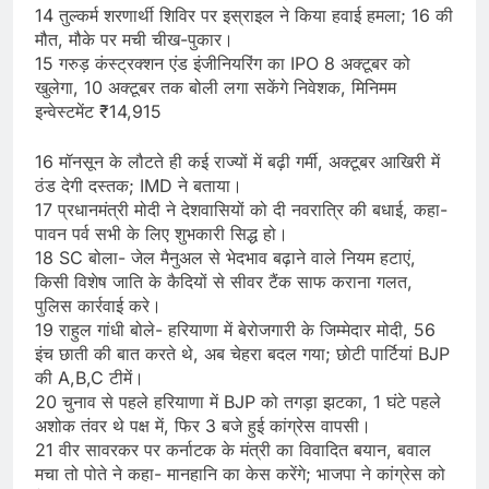
14 तुल्कर्म शरणार्थी शिविर पर इस्राइल ने किया हवाई हमला; 16 की
मौत, मौके पर मची चीख-पुकार।
15 गरुड़ कंस्ट्रक्शन एंड इंजीनियरिंग का IPO 8 अक्टूबर को
खुलेगा, 10 अक्टूबर तक बोली लगा सकेंगे निवेशक, मिनिमम
इन्वेस्टमेंट ₹14,915
16 मॉनसून के लौटते ही कई राज्यों में बढ़ी गर्मी, अक्टूबर आखिरी में
ठंड देगी दस्तक; IMD ने बताया।
17 प्रधानमंत्री मोदी ने देशवासियों को दी नवरात्रि की बधाई, कहा-
पावन पर्व सभी के लिए शुभकारी सिद्ध हो।
18 SC बोला- जेल मैनुअल से भेदभाव बढ़ाने वाले नियम हटाएं,
किसी विशेष जाति के कैदियों से सीवर टैंक साफ कराना गलत,
पुलिस कार्रवाई करे।
19 राहुल गांधी बोले- हरियाणा में बेरोजगारी के जिम्मेदार मोदी, 56
इंच छाती की बात करते थे, अब चेहरा बदल गया; छोटी पार्टियां BJP
की A,B,C टीमें।
20 चुनाव से पहले हरियाणा में BJP को तगड़ा झटका, 1 घंटे पहले
अशोक तंवर थे पक्ष में, फिर 3 बजे हुई कांग्रेस वापसी।
21 वीर सावरकर पर कर्नाटक के मंत्री का विवादित बयान, बवाल
मचा तो पोते ने कहा- मानहानि का केस करेंगे; भाजपा ने कांग्रेस को