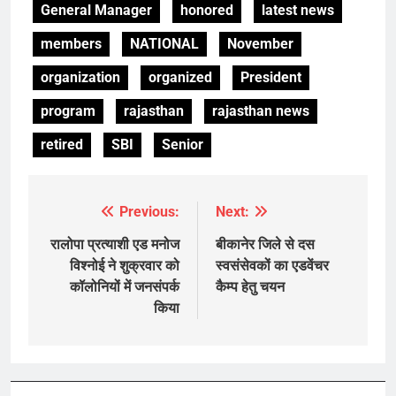
General Manager
honored
latest news
members
NATIONAL
November
organization
organized
President
program
rajasthan
rajasthan news
retired
SBI
Senior
Previous:
Next:
Post
navigation
रालोपा प्रत्याशी एड मनोज
बीकानेर जिले से दस
विश्नोई ने शुक्रवार को
स्वसंसेवकों का एडवेंचर
कॉलोनियों में जनसंपर्क
कैम्प हेतु चयन
किया