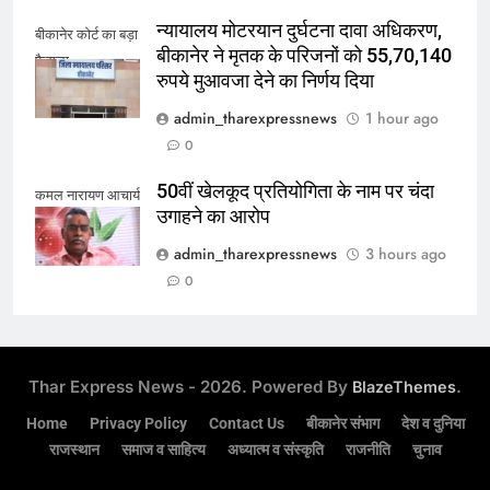
न्यायालय मोटरयान दुर्घटना दावा अधिकरण,
बीकानेर कोर्ट का बड़ा
बीकानेर ने मृतक के परिजनों को 55,70,140
फैसला
रुपये मुआवजा देने का निर्णय दिया
admin_tharexpressnews
1 hour ago
0
50वीं खेलकूद प्रतियोगिता के नाम पर चंदा
कमल नारायण आचार्य
उगाहने का आरोप
admin_tharexpressnews
3 hours ago
0
Thar Express News - 2026. Powered By
.
BlazeThemes
Home
Privacy Policy
Contact Us
बीकानेर संभाग
देश व दुनिया
राजस्थान
समाज व साहित्य
अध्यात्म व संस्कृति
राजनीति
चुनाव