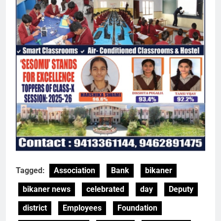
Tagged:
Association
Bank
bikaner
bikaner news
celebrated
day
Deputy
district
Employees
Foundation