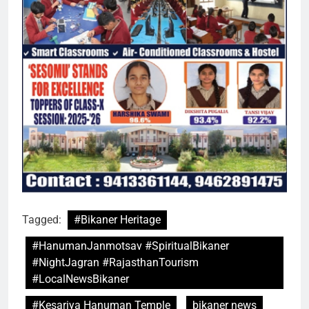
Tagged:
#Bikaner Heritage
#HanumanJanmotsav #SpiritualBikaner
#NightJagran #RajasthanTourism
#LocalNewsBikaner
#Kesariya Hanuman Temple
bikaner news