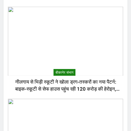
बीकानेर संभाग
नीलगाय से भिड़ी स्कूटी ने खोला ड्रग-तस्करों का नया पैटर्न:
बाइक-स्कूटी से सेफ हाउस पहुंच रही 120 करोड़ की हेरोइन,
बेरोजगार और केटरर्स बने डिलीवरी बॉय