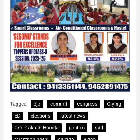
Tagged:
bjp
commit
congress
Crying
ED
elections
latest news
Om Prakash Hoodla
politics
raid
rajasthan news
suicide
video