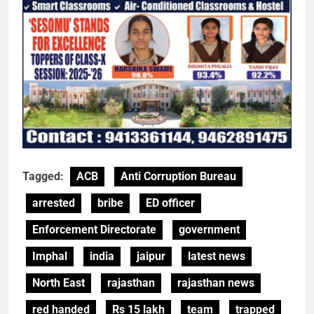
Tagged:
ACB
Anti Corruption Bureau
arrested
bribe
ED officer
Enforcement Directorate
government
Imphal
india
jaipur
latest news
North East
rajasthan
rajasthan news
red handed
Rs 15 lakh
team
trapped