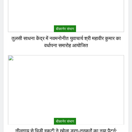
बीकानेर संभाग
तुलसी साधना केंद्र में नवमनोनीत युवाचार्य श्री महावीर कुमार का
वर्धापना समारोह आयोजित
बीकानेर संभाग
नीलगाय से भिड़ी स्कूटी ने खोला ड्रग-तस्करों का नया पैटर्न: