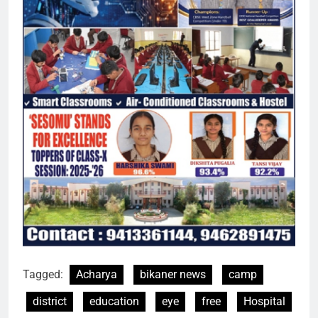
Tagged:
Acharya
bikaner news
camp
district
education
eye
free
Hospital