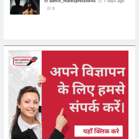
admin_tharexpressnews
7 days ago
गिरफ्तार
0