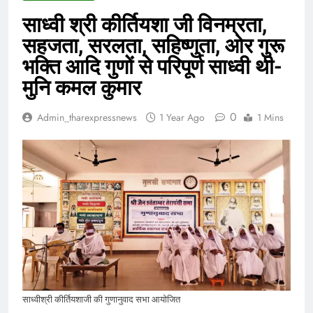
साध्वी श्री कीर्तियशा जी विनम्रता,
सहजता, सरलता, सहिष्णुता, ओर गुरू
भक्ति आदि गुणों से परिपूर्ण साध्वी थी-
मुनि कमल कुमार
0
Admin_tharexpressnews
1 Year Ago
1 Mins
साध्वीश्री कीर्तियशाजी की गुणानुवाद सभा आयोजित