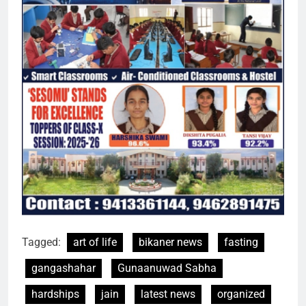
Tagged:
art of life
bikaner news
fasting
gangashahar
Gunaanuwad Sabha
hardships
jain
latest news
organized