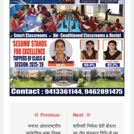
Previous:
Next:
Post
navigation
मनाया अंतरराष्ट्रीय
श्रीमती निर्मला देवी बोथरा
सांकेतिक भाषा दिवस
का जैन संस्कार विधि से तप