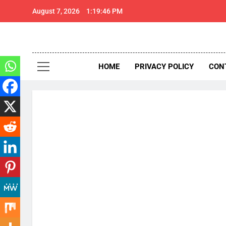
Skip
August 7, 2026
1:19:47 PM
to
content
थार 
Thar Expr
HOME
PRIVACY POLICY
CON