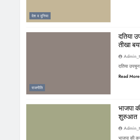
देश व दुनिया
दतिया उप
तीखा बय
Admin_t
दतिया उपचुना
Read More
राजनीति
भाजपा की
शुरुआत
Admin_t
भाजपा की कर