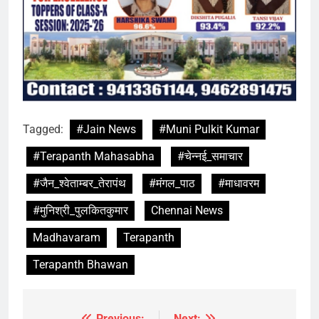
Tagged:
#Jain News
#Muni Pulkit Kumar
#Terapanth Mahasabha
#चेन्नई_समाचार
#जैन_श्वेताम्बर_तेरापंथ
#मंगल_पाठ
#माधावरम
#मुनिश्री_पुलकितकुमार
Chennai News
Madhavaram
Terapanth
Terapanth Bhawan
Previous:
Next: