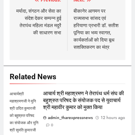
Post
navigation
मर्यादा, संगठन और सेवा का
बीकानेर आगमन पर
संदेश देकर सम्पन्न हुई
राज्यसभा सांसद एवं
तेरापंथ महिला मंडल मदुरै
हरियाणा प्रभारी डॉ. सतीश
की साधारण सभा
पूनिया का भव्य स्वागत,
कार्यकर्ताओं को दिया बूथ
सशक्तिकरण का मंत्र
Related News
आचार्य श्री महाश्रमण ने तेरापंथ धर्म संघ की
आचार्यश्री
बहुश्रुत परिषद के संयोजक पद से युवाचार्य
महाश्रमणजी ने मुनि
श्री महावीर कुमार को मुक्त किया
श्री उदित कुमारजी
को बहुश्रुत परिषद
admin_tharexpressnews
12 hours ago
का संयोजक और मुनि
0
श्री सुमति कुमारजी