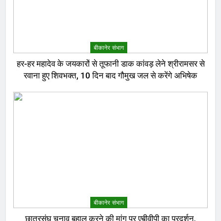
बीकानेर संभाग
हर-हर महादेव के जयकारों से तूफानी डाक कांवड़ लेने श्रीरामसर से
रवाना हुए शिवभक्त, 10 दिन बाद गौमुख जल से करेंगे अभिषेक
बीकानेर संभाग
छात्रसंघ चुनाव बहाल करने की मांग पर एबीवीपी का प्रदर्शन,