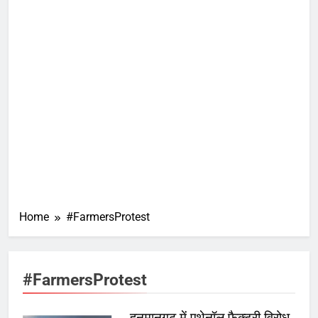
Home
#FarmersProtest
#FarmersProtest
हनुमानगढ़ में एथेनॉल फैक्ट्री विरोध