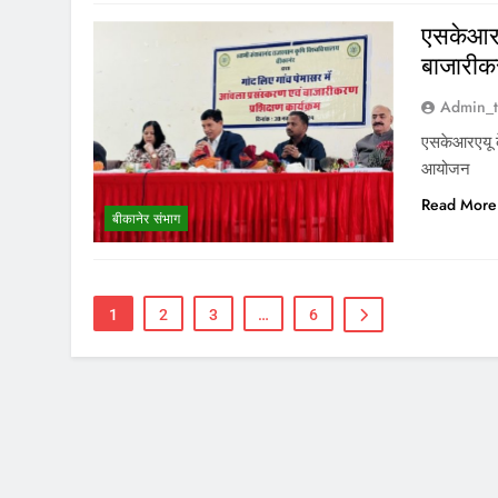
एसकेआरएय
बाजारीक
Admin_t
एसकेआरएयू के
आयोजन
Read More
बीकानेर संभाग
1
2
3
…
6