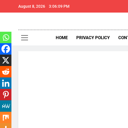
Skip
August 8, 2026
3:06:10 PM
to
content
ज
थार 
Thar Expr
HOME
PRIVACY POLICY
CON
ज