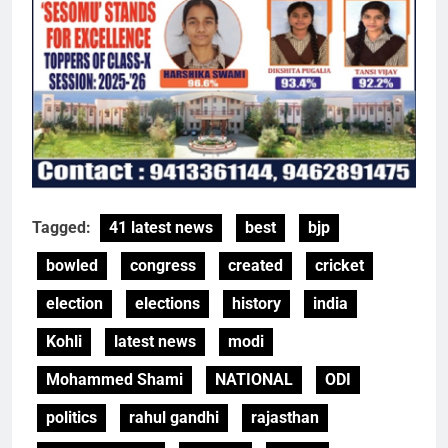
Tagged:
41 latest news
best
bjp
bowled
congress
created
cricket
election
elections
history
india
Kohli
latest news
modi
Mohammed Shami
NATIONAL
ODI
politics
rahul gandhi
rajasthan