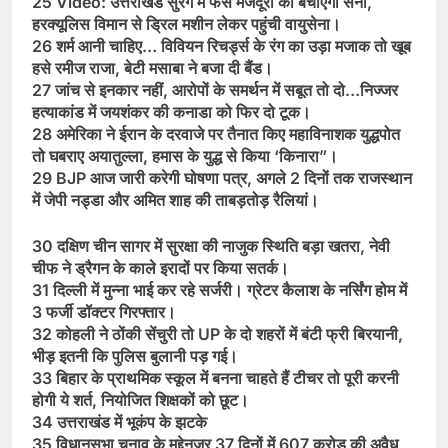
25 Video: उत्तराखंड सुरंग में फंसे मजदूरों को बचाएगी सेना,
हरक्यूलिस विमान से ड्रिल मशीन लेकर पहुंची वायुसेना।
26 शर्म आनी चाहिए… विवियन रिचर्ड्स के रंग का उड़ा मजाक तो खूब
हसे रमीज राजा, बेटी मसाबा ने बजा दी बैंड।
27 जांच से इनकार नहीं, आरोपों के समर्थन में सबूत तो दो…निज्जर
हत्याकांड में जयशंकर की कनाडा को फिर दो टूक।
28 अमेरिका ने ईरान के दरवाजे पर तैनात किए महाव‍िनाशक युद्धपोत
तो घबराए अयातुल्‍ला, हमास के युद्ध से किया ‘किनारा”।
29 BJP आज जारी करेगी घोषणा पत्र, अगले 2 दिनों तक राजस्थान
में जेपी नड्डा और अमित शाह की ताबड़तोड़ रैलियां।
30 दक्षिण चीन सागर में सुरक्षा की नाजुक स्थिति बड़ा खतरा, नेवी
चीफ ने ड्रैगन के काले इरादों पर किया सतर्क।
31 दिल्ली में मुन्ना भाई कर रहे सर्जरी। ग्रेटर कैलाश के नर्सिंग होम में
3 फर्जी डॉक्टर गिरफ्तार।
32 कोहली ने ठोंकी सेंचुरी तो UP के दो शहरों में बंटी फ्री बिरयानी,
भीड़ इतनी कि पुलिस बुलानी पड़ गई।
33 बिहार के प्राथमिक स्कूल में बनना चाहते हैं टीचर तो पूरी करनी
होगी ये शर्त, नियोजित शिक्षकों को छूट।
34 उत्तराखंड में भूकंप के झटके
35 विधानसभा चुनाव के मद्देनजर 37 दिनों में 607 करोड़ की अवैध