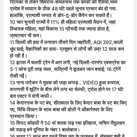
प्रियंका से लेकर शिवराज-कमलनाथ तक काफी की रैलियां,मध्य
प्रदेश में मतदान के ठीक 48 घंटे पहले चुनाव प्रचार बंद हो गया.
हालांकि, प्रत्याशी जनता से डोर-टू-डोर कैंपेन कर सकते हैं।
10 चार चुनावी राज्यों में 11% ही महिला प्रत्याशी मैदान में, जहां
विधायक महिला, वहां विकास 15 फीसदी तक ज्यादा होता है,
भ्रष्टाचार भी कम।
11 दिल्ली की हवा में लगातार तीसरे दिन जहरीली, AQI 392,काली
धुंध छाई; वैज्ञानिकों का दावा- प्रदूषण से लोगों की उम्र 12 साल कम
हो रही है।
12 इटावा में चलती ट्रेन में आग लगी, नई दिल्ली-दरभंगा एक्सप्रेस का
S-1 कोच पूरी तरह जला, यात्रियों ने कूदकर जान बचाई; 16 ट्रेनें
रोकी गईं।
13 नाना पाटेकर ने युवक को जड़ा थप्पड़…VIDEO हुआ वायरल,
वाराणसी में शूटिंग के बीच लेने लगा था सेल्फी; ट्रोल होने पर 17 घंटे
बाद एक्टर ने मांगी माफी।
14 केदारनाथ के पट बंद, शीतकाल के लिए केदार बाबा के पट बंद किए
गए, विधि-विधान के साथ बाबा की डोली ने ओंकारेश्वर के लिए
प्रस्थान किया।
15 विराट कोहली ने 50 वां शतक जड़ रचा इतिहास, सचिन तेंदुलकर
को पछाड़ बने दुनिया के नंबर 1 बल्लेबाज।
16 भारत 12 साल बाद वनडे विश्व कप के फाइनल में, मोहम्मद शमी ने