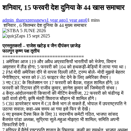
शनिवार, 15 फरवरी देश दुनिया के 44 खास समाचार
admin_tharexpressnews
1 year ago
1 year ago
0
1 mins
शनिवार , 6 सितम्बर देश दुनिया के 44 मुख्य समाचार
प्रस्तुतकर्ता – राजेश खटेड़ व जैन दीपंकर छाजेड़
फाल्गुन कृष्ण पक्ष तृतीय
===============================
1 अमेरिका आज 119 और अवैध अप्रवासियों भारतीयों को भेजेगा, विमान
अमृतसर में लैंड होगा; 5 फरवरी को 104 को हथकड़ी-बेड़ियों में लाया गया था।
2 PM मोदी अमेरिका दौरे से वापस दिल्ली लौटे, ट्रम्प बोले- मोदी मुझसे बेहतर
नेगोशिएटर, भारत को F-35 फाइटर जेट देने के लिए अमेरिका तैयार।
3 नए CEC के सिलेक्शन पर 17 फरवरी को बैठक, राहुल शामिल होंगे; 18
फरवरी को रिटायर होंगे राजीव कुमार, ज्ञानेश कुमार को जिम्मेदारी संभव।
4 केंद्र-आंदोलनकारी किसानों की मीटिंग बेनतीजा, 22 फरवरी को चंडीगढ़ में
छठी वार्ता होगी; कृषि मंत्री शिवराज चौहान भी शामिल होंगे।
5 CBI डायरेक्टर चयन में CJI कैसे भाग ले सकते हैं, भोपाल में उपराष्ट्रपति ने
उठाया सवाल; कहा-अब समय आ गया इसे फिर से देखें।
6 नए इनकम टैक्स बिल के लिए 31 सदस्यीय कमेटी गठित, भाजपा सांसद
बैजयंत पांडा अध्यक्ष, सुप्रिया सुले-महुआ मोइत्रा भी शामिल; समिति अपनी
सिफारिशें देगी।
7 मणिपुर में मैतेई राष्ट्रपति शासन के खिलाफ, कुकी का समर्थन, भाजपा अध्यक्ष