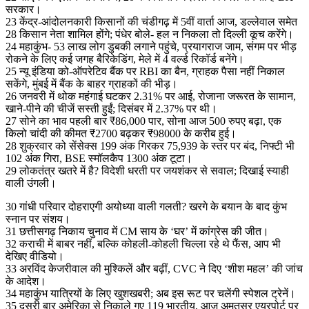
सरकार।
23 केंद्र-आंदोलनकारी किसानों की चंडीगढ़ में 5वीं वार्ता आज, डल्लेवाल समेत
28 किसान नेता शामिल होंगे; पंधेर बोले- हल न निकला तो दिल्ली कूच करेंगे।
24 महाकुंभ- 53 लाख लोग डुबकी लगाने पहुंचे, प्रयागराज जाम, संगम पर भीड़
रोकने के लिए कई जगह बैरिकेडिंग, मेले में 4 वर्ल्ड रिकॉर्ड बनेंगे।
25 न्यू इंडिया को-ऑपरेटिव बैंक पर RBI का बैन, ग्राहक पैसा नहीं निकाल
सकेंगे, मुंबई में बैंक के बाहर ग्राहकों की भीड़।
26 जनवरी में थोक महंगाई घटकर 2.31% पर आई, रोजाना जरूरत के सामान,
खाने-पीने की चीजें सस्ती हुईं; दिसंबर में 2.37% पर थी।
27 सोने का भाव पहली बार ₹86,000 पार, सोना आज 500 रुपए बढ़ा, एक
किलो चांदी की कीमत ₹2700 बढ़कर ₹98000 के करीब हुई।
28 शुक्रवार को सेंसेक्स 199 अंक गिरकर 75,939 के स्तर पर बंद, निफ्टी भी
102 अंक गिरा, BSE स्मॉलकैप 1300 अंक टूटा।
29 लोकतंत्र खतरे में है? विदेशी धरती पर जयशंकर से सवाल; दिखाई स्याही
वाली उंगली।
30 गांधी परिवार दोहराएगी अयोध्या वाली गलती? खरगे के बयान के बाद कुंभ
स्नान पर संशय।
31 छत्तीसगढ़ निकाय चुनाव में CM साय के ‘घर’ में कांग्रेस की जीत।
32 कराची में बाबर नहीं, बल्कि कोहली-कोहली चिल्ला रहे थे फैंस, आप भी
देखिए वीडियो।
33 अरविंद केजरीवाल की मुश्किलें और बढ़ीं, CVC ने दिए ‘शीश महल’ की जांच
के आदेश।
34 महाकुंभ यात्रियों के लिए खुशखबरी; अब इस रूट पर चलेंगी स्पेशल ट्रेनें।
35 दूसरी बार अमेरिका से निकाले गए 119 भारतीय, आज अमृतसर एयरपोर्ट पर