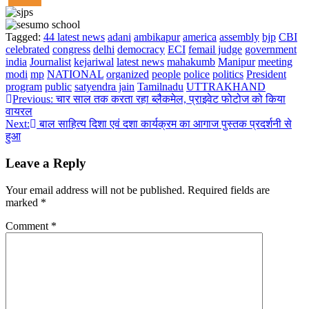
Tagged:
44 latest news
adani
ambikapur
america
assembly
bjp
CBI
celebrated
congress
delhi
democracy
ECI
femail judge
government
india
Journalist
kejariwal
latest news
mahakumb
Manipur
meeting
modi
mp
NATIONAL
organized
people
police
politics
President
program
public
satyendra jain
Tamilnadu
UTTRAKHAND
Post
Previous:
चार साल तक करता रहा ब्लैकमेल, प्राइवेट फोटोज को किया
वायरल
navigation
Next:
बाल साहित्य दिशा एवं दशा कार्यक्रम का आगाज पुस्तक प्रदर्शनी से
हुआ
Leave a Reply
Your email address will not be published.
Required fields are
marked
*
Comment
*