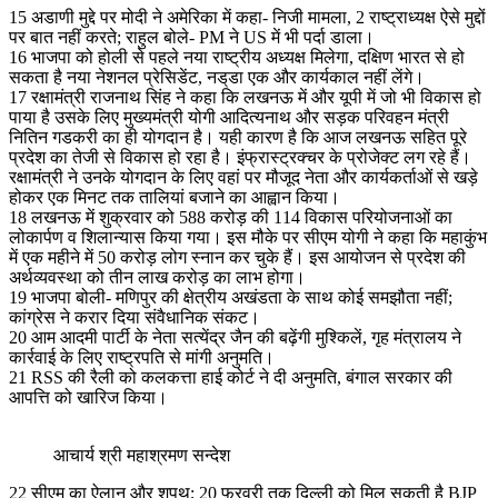
15 अडाणी मुद्दे पर मोदी ने अमेरिका में कहा- निजी मामला, 2 राष्ट्राध्यक्ष ऐसे मुद्दों
पर बात नहीं करते; राहुल बोले- PM ने US में भी पर्दा डाला।
16 भाजपा को होली से पहले नया राष्ट्रीय अध्यक्ष मिलेगा, दक्षिण भारत से हो
सकता है नया नेशनल प्रेसिडेंट, नड्‌डा एक और कार्यकाल नहीं लेंगे।
17 रक्षामंत्री राजनाथ सिंह ने कहा कि लखनऊ में और यूपी में जो भी विकास हो
पाया है उसके लिए मुख्यमंत्री योगी आदित्यनाथ और सड़क परिवहन मंत्री
नितिन गडकरी का ही योगदान है। यही कारण है कि आज लखनऊ सहित पूरे
प्रदेश का तेजी से विकास हो रहा है। इंफ्रास्ट्रक्चर के प्रोजेक्ट लग रहे हैं।
रक्षामंत्री ने उनके योगदान के लिए वहां पर मौजूद नेता और कार्यकर्ताओं से खड़े
होकर एक मिनट तक तालियां बजाने का आह्वान किया।
18 लखनऊ में शुक्रवार को 588 करोड़ की 114 विकास परियोजनाओं का
लोकार्पण व शिलान्यास किया गया। इस मौके पर सीएम योगी ने कहा कि महाकुंभ
में एक महीने में 50 करोड़ लोग स्नान कर चुके हैं। इस आयोजन से प्रदेश की
अर्थव्यवस्था को तीन लाख करोड़ का लाभ होगा।
19 भाजपा बोली- मणिपुर की क्षेत्रीय अखंडता के साथ कोई समझौता नहीं;
कांग्रेस ने करार दिया संवैधानिक संकट।
20 आम आदमी पार्टी के नेता सत्येंद्र जैन की बढ़ेंगी मुश्किलें, गृह मंत्रालय ने
कार्रवाई के लिए राष्ट्रपति से मांगी अनुमति।
21 RSS की रैली को कलकत्ता हाई कोर्ट ने दी अनुमति, बंगाल सरकार की
आपत्ति को खारिज किया।
आचार्य श्री महाश्रमण सन्देश
22 सीएम का ऐलान और शपथ; 20 फरवरी तक दिल्ली को मिल सकती है BJP