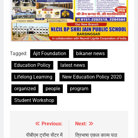
Tagged:
Ajit Foundation
bikaner news
Education Policy
latest news
Lifelong Learning
New Education Policy 2020
organized
people
program
Student Workshop
Previous:
Next:
Post
navigation
पीबीएम ट्रॉमा सेंटर में
त्रिभाषा एकल काव्य पाठ