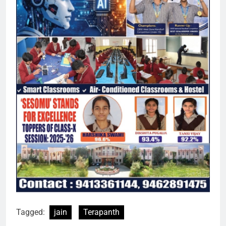
Tagged:
jain
Terapanth