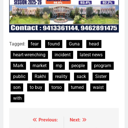
Tagged:
fear
found
Guna
head
heart-wrenching
incident
latest news
Mark
market
mp
people
program
public
Rakhi
reality
sack
Sister
son
to buy
torso
turned
waist
with
Previous:
Next:
Post