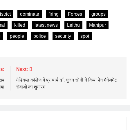
istrict
dominate
firing
Forces
groups
nal
killed
latest news
Leithu
Manipur
s
people
police
security
spot
s:
Next:
 सब
मेडिकल कॉलेज में प्राचार्य डॉ. गुंजन सोनी ने किया पेन मैनेजमेंट
गया
सेवाओं का शुभारंभ