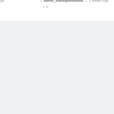
Admin_tharexpressnews
Ago
3 Weeks Ago
0