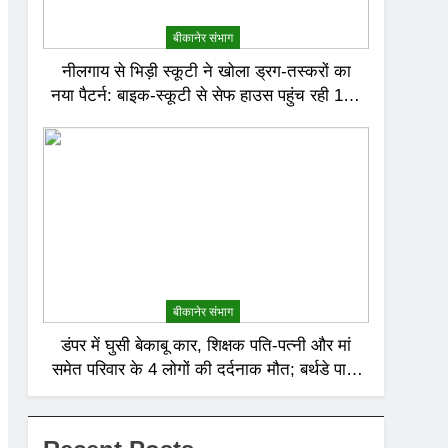
बीकानेर संभाग
नीलगाय से भिड़ी स्कूटी ने खोला ड्रग-तस्करों का
नया पैटर्न: बाइक-स्कूटी से सेफ हाउस पहुंच रही 120
करोड़ की हेरोइन, बेरोजगार और केटरर्स बने डिलीवरी
बॉय
बीकानेर संभाग
डंपर में घुसी बेकाबू कार, शिक्षक पति-पत्नी और मां
समेत परिवार के 4 लोगों की दर्दनाक मौत; बर्थडे पार्टी
में जा रहा था परिवार