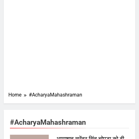
Home
#AcharyaMahashraman
#AcharyaMahashraman
भामाशाह सुरेंद्र सिंह चोपड़ा को दी