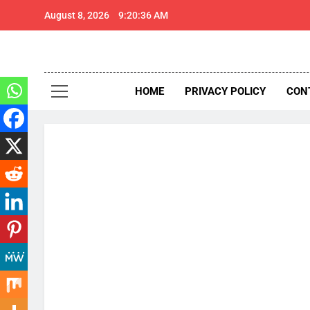
Skip
August 8, 2026
9:20:37 AM
to
content
थार 
Thar Expr
HOME
PRIVACY POLICY
CON