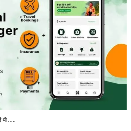
हई थी …..