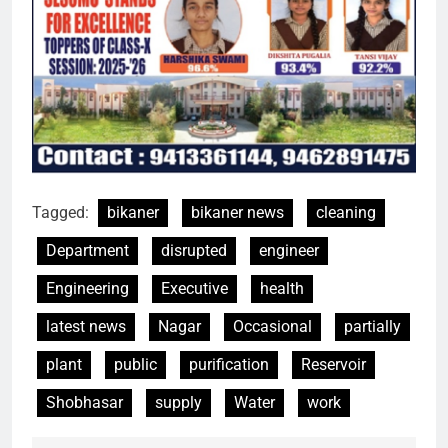
Tagged:
bikaner
bikaner news
cleaning
Department
disrupted
engineer
Engineering
Executive
health
latest news
Nagar
Occasional
partially
plant
public
purification
Reservoir
Shobhasar
supply
Water
work